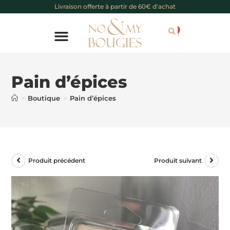
Livraison offerte à partir de 60€ d'achat
0
Chèque cadeau
Pain d’épices
>
Boutique
>
Pain d’épices
Produit précédent
Produit suivant