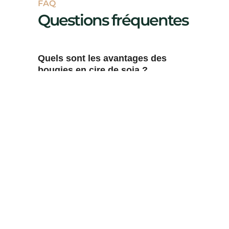
FAQ
Questions fréquentes
Quels sont les avantages des
bougies en cire de soja ?
Comment entretenir mes bougies
pour une combustion optimale ?
Quelle est la durée de combustion
des bougies No&My Bougies ?
Les bougies No&My Bougies sont-