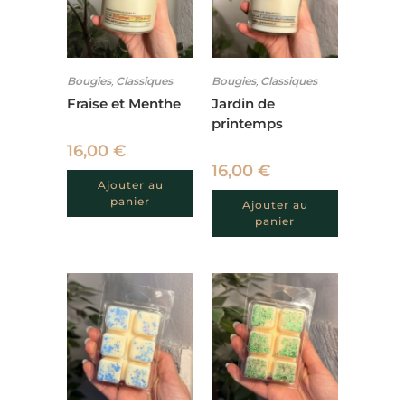
Bougies
,
Classiques
Bougies
,
Classiques
Fraise et Menthe
Jardin de
printemps
16,00
€
16,00
€
Ajouter au
panier
Ajouter au
panier