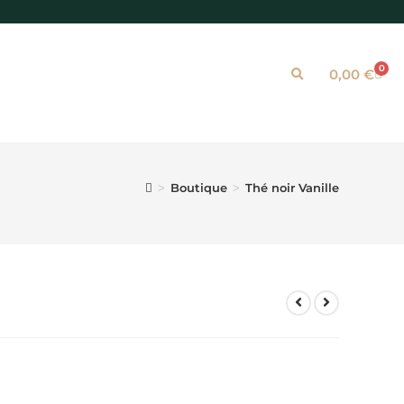
0
0,00
€
Boutique
Thé noir Vanille
>
>