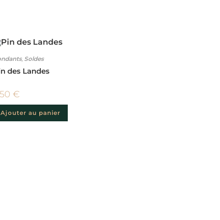
ndants
,
Soldes
in des Landes
,50
€
Ajouter au panier