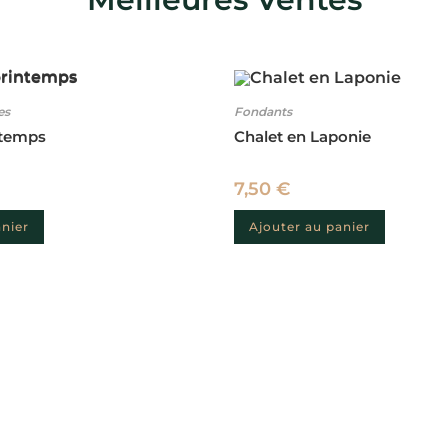
es
Fondants
ntemps
Chalet en Laponie
7,50
€
anier
Ajouter au panier