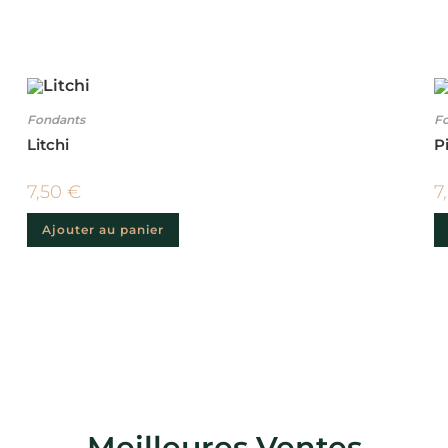
Fondants
Fo
Litchi
P
7,50
€
7
Ajouter au panier
Meilleures Ventes