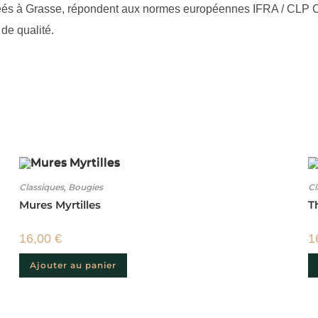
éés à Grasse, répondent aux normes européennes IFRA / CLP CE 
de qualité.
Classiques
Bougies
Cl
,
Mures Myrtilles
Th
16,00
€
1
Ajouter au panier