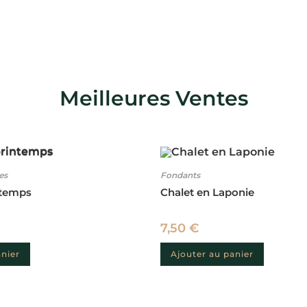
Meilleures Ventes
es
Fondants
ntemps
Chalet en Laponie
7,50
€
anier
Ajouter au panier