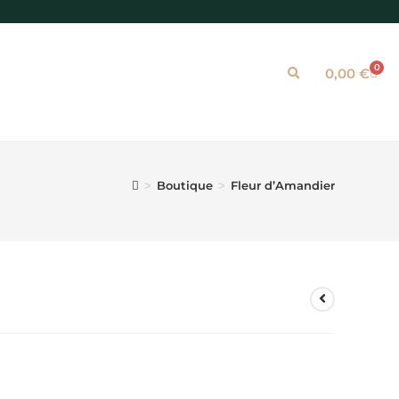
0
0,00
€
Boutique
Fleur d’Amandier
>
>