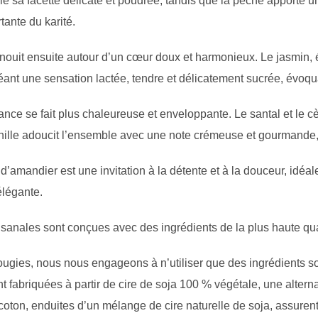
e sa facette délicate et poudrée, tandis que la pêche apporte un
tante du karité.
ouit ensuite autour d’un cœur doux et harmonieux. Le jasmin, él
éant une sensation lactée, tendre et délicatement sucrée, évoqu
rance se fait plus chaleureuse et enveloppante. Le santal et le 
nille adoucit l’ensemble avec une note crémeuse et gourmande, l
d’amandier est une invitation à la détente et à la douceur, idé
élégante.
isanales sont conçues avec des ingrédients de la plus haute qua
ies, nous nous engageons à n’utiliser que des ingrédients s
 fabriquées à partir de cire de soja 100 % végétale, une altern
oton, enduites d’un mélange de cire naturelle de soja, assuren