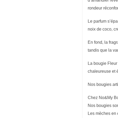
d’amandier révèl
rondeur réconfor
Le parfum s’épan
noix de coco, cr
En fond, la frag
tandis que la va
La bougie Fleur 
chaleureuse et 
Nos bougies art
Chez No&My Boug
Nos bougies sont
Les mèches en c