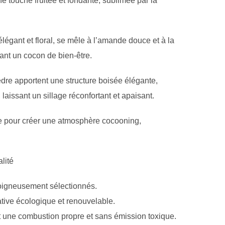
e touche fruitée et fondante, sublimée par la
égant et floral, se mêle à l’amande douce et à la
ant un cocon de bien-être.
cèdre apportent une structure boisée élégante,
aissant un sillage réconfortant et apaisant.
ale pour créer une atmosphère cocooning,
lité
oigneusement sélectionnés.
ative écologique et renouvelable.
t une combustion propre et sans émission toxique.