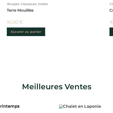
Bougies
,
Classiques
,
Soldes
Cl
Terre Mouillée
C
16,00
€
1
Ajouter au panier
Meilleures Ventes