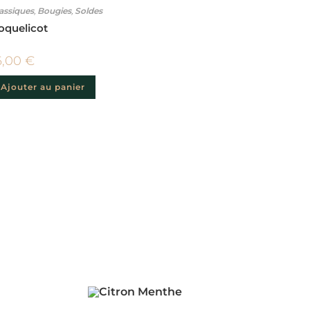
assiques
,
Bougies
,
Soldes
oquelicot
6,00
€
Ajouter au panier