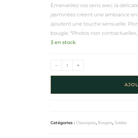
Émerveillez vos sens avec la délicate
jasminées créent une ambiance eniv
ajoutent une touche sensuelle. Plong
bougie. *Photos non contractuelles, P
3 en stock
-
+
AJOU
Catégories :
,
,
Classiques
Bougies
Soldes