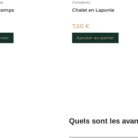
es
Fondants
ntemps
Chalet en Laponie
7,50
€
anier
Ajouter au panier
Quels sont les avan