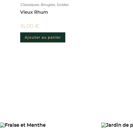
Classiques
,
Bougies
,
Soldes
Vieux Rhum
16,00
€
Ajouter au panier