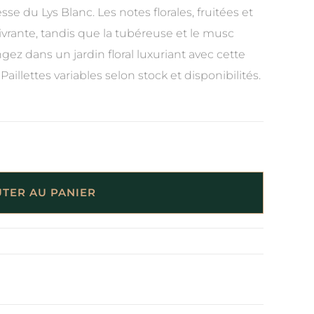
sse du Lys Blanc. Les notes florales, fruitées et
rante, tandis que la tubéreuse et le musc
ez dans un jardin floral luxuriant avec cette
aillettes variables selon stock et disponibilités.
TER AU PANIER