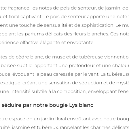
te fragrance, les notes de pois de senteur, de jasmin, 
et floral captivant. Le pois de senteur apporte une note f
ent une touche de sensualité et de sophistication. Le m
appelant les parfums délicats des fleurs blanches. Ces n
érience olfactive élégante et envoûtante.
otes de cèdre blanc, de musc et de tubéreuse viennent c
 boisée subtile, apportant une profondeur et une chaleu
ouce, évoquant la peau caressée par le vent. La tubéreuse,
exotique, créant une sensation de séduction et de myst
une intensité subtile à la composition, enveloppant l’en
 séduire par notre bougie Lys blanc
tre espace en un jardin floral envoûtant avec notre bougi
fruité, jasminé et tubéreux, rappelant les charmes délicats