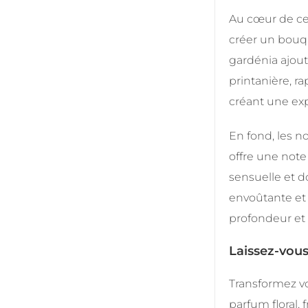
Au cœur de cet
créer un bouqu
gardénia ajout
printanière, r
créant une exp
En fond, les n
offre une note
sensuelle et d
envoûtante et 
profondeur et 
Laissez-vous
Transformez vo
parfum floral, 