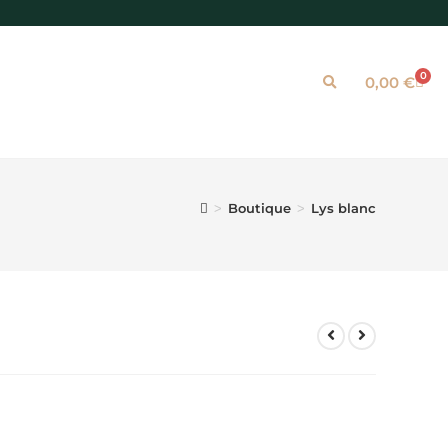
0
0,00
€
Boutique
Lys blanc
>
>