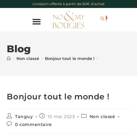
Livraison offerte à partir de 60€ d'achat
0
Chèque cadeau
Blog
>
Non classé
>
Bonjour tout le monde !
>
Bonjour tout le monde !
Tanguy
10 mai 2023
Non classé
0 commentaire