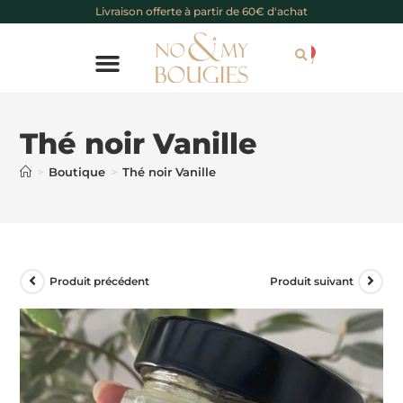
Livraison offerte à partir de 60€ d'achat
0
Chèque cadeau
Thé noir Vanille
>
Boutique
>
Thé noir Vanille
Produit précédent
Produit suivant