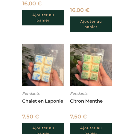
16,00
€
16,00
€
Ajouter au
panier
Ajouter au
panier
Fondants
Fondants
Chalet en Laponie
Citron Menthe
7,50
€
7,50
€
Ajouter au
Ajouter au
panier
panier