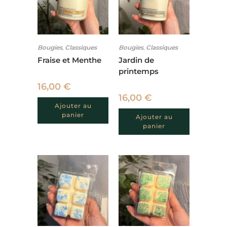
Bougies
,
Classiques
Bougies
,
Classiques
Fraise et Menthe
Jardin de
printemps
16,00
€
16,00
€
Ajouter au
panier
Ajouter au
panier