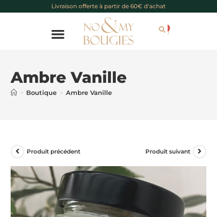
Livraison offerte à partir de 60€ d'achat
0
Chèque cadeau
Ambre Vanille
>
Boutique
>
Ambre Vanille
Produit précédent
Produit suivant