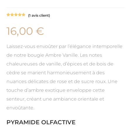
(
1
avis client)
Noté
1
5.00
sur 5
16,00
€
basé sur
notation
client
Laissez-vous envoûter par l’élégance intemporelle
de notre bougie Ambre Vanille. Les notes
chaleureuses de vanille, d’épices et de bois de
cèdre se marient harmonieusement à des
nuances délicates de rose et de sucre roux. Une
touche d’ambre exotique enveloppe cette
senteur, créant une ambiance orientale et
envoûtante.
PYRAMIDE OLFACTIVE