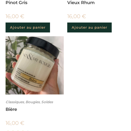
Pinot Gris
Vieux Rhum
16,00
€
16,00
€
Ajouter au panier
Ajouter au panier
Classiques
,
Bougies
,
Soldes
Bière
16,00
€